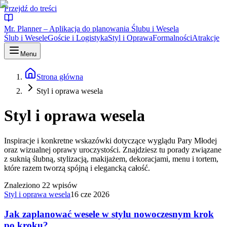
Przejdź do treści
Mr. Planner – Aplikacja do planowania Ślubu i Wesela
Ślub i Wesele
Goście i Logistyka
Styl i Oprawa
Formalności
Atrakcje
Menu
Strona główna
Styl i oprawa wesela
Styl i oprawa wesela
Inspiracje i konkretne wskazówki dotyczące wyglądu Pary Młodej
oraz wizualnej oprawy uroczystości. Znajdziesz tu porady związane
z suknią ślubną, stylizacją, makijażem, dekoracjami, menu i tortem,
które razem tworzą spójną i elegancką całość.
Znaleziono
22
wpisów
Styl i oprawa wesela
16 cze 2026
Jak zaplanować wesele w stylu nowoczesnym krok
po kroku?