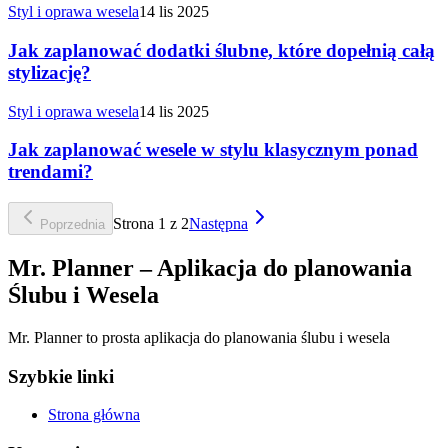
Styl i oprawa wesela
14 lis 2025
Jak zaplanować dodatki ślubne, które dopełnią całą
stylizację?
Styl i oprawa wesela
14 lis 2025
Jak zaplanować wesele w stylu klasycznym ponad
trendami?
Strona
1
z
2
Następna
Poprzednia
Mr. Planner – Aplikacja do planowania
Ślubu i Wesela
Mr. Planner to prosta aplikacja do planowania ślubu i wesela
Szybkie linki
Strona główna