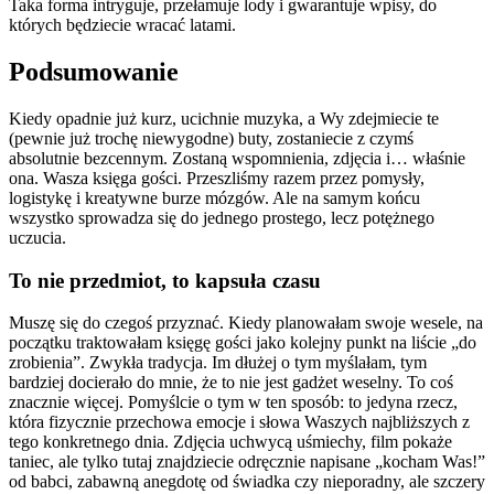
Taka forma intryguje, przełamuje lody i gwarantuje wpisy, do
których będziecie wracać latami.
Podsumowanie
Kiedy opadnie już kurz, ucichnie muzyka, a Wy zdejmiecie te
(pewnie już trochę niewygodne) buty, zostaniecie z czymś
absolutnie bezcennym. Zostaną wspomnienia, zdjęcia i… właśnie
ona. Wasza księga gości. Przeszliśmy razem przez pomysły,
logistykę i kreatywne burze mózgów. Ale na samym końcu
wszystko sprowadza się do jednego prostego, lecz potężnego
uczucia.
To nie przedmiot, to kapsuła czasu
Muszę się do czegoś przyznać. Kiedy planowałam swoje wesele, na
początku traktowałam księgę gości jako kolejny punkt na liście „do
zrobienia”. Zwykła tradycja. Im dłużej o tym myślałam, tym
bardziej docierało do mnie, że to nie jest gadżet weselny. To coś
znacznie więcej. Pomyślcie o tym w ten sposób: to jedyna rzecz,
która fizycznie przechowa emocje i słowa Waszych najbliższych z
tego konkretnego dnia. Zdjęcia uchwycą uśmiechy, film pokaże
taniec, ale tylko tutaj znajdziecie odręcznie napisane „kocham Was!”
od babci, zabawną anegdotę od świadka czy nieporadny, ale szczery