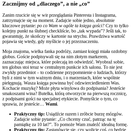
Zacznijmy od „dlaczego”, a nie „co”
Zanim rzucicie się w wir przeglądania Pinteresta i Instagrama,
zatrzymajcie się na moment. Zadajcie sobie jedno, absolutnie
kluczowe pytanie:
po co Wam w ogóle ta księga gości?
Czy to tylko
kolejny punkt na ślubnej checkliście, bo „tak wypada”? Jeśli tak, to
gwarantuję, że skończy w kartonie na strychu. Prawdziwa wartość
pojawia się wtedy, gdy myślicie o jej przeznaczeniu.
Moja znajoma, wielka fanka podróży, zamiast księgi miała ozdobny
globus. Goście podpisywali się na nim złotym markerem,
zaznaczając miejsca, które polecają im odwiedzić. Wyobraź sobie,
ten globus stoi teraz w centralnym punkcie ich salonu. To nie jest
zwykły przedmiot – to codzienne przypomnienie o ludziach, którzy
byli z nimi w tym ważnym dniu, i o marzeniach, które wspólnie
pielęgnują. Wasza księga powinna być odzwierciedleniem Was.
Kochacie muzykę? Może płyta winylowa do podpisania? Jesteście
smakoszami wina? Butelka, którą otworzycie na pierwszą rocznicę,
z podpisami gości na specjalnej etykiecie. Pomyślcie o tym, co
sprawia, że jesteście…
Wami
.
Praktyczny tip:
Usiądźcie razem i zróbcie burzę mózgów.
Zadajcie sobie pytanie: „Co chcemy czuć, patrząc na tę
pamiątkę za 10 lat?”. To pomoże Wam znaleźć idealną formę.
Praktyczny tip:
Zastanówcie się, czy wolicie coś, co będzie