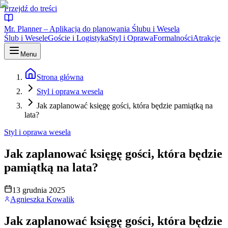
Przejdź do treści
Mr. Planner – Aplikacja do planowania Ślubu i Wesela
Ślub i Wesele
Goście i Logistyka
Styl i Oprawa
Formalności
Atrakcje
Menu
Strona główna
Styl i oprawa wesela
Jak zaplanować księgę gości, która będzie pamiątką na
lata?
Styl i oprawa wesela
Jak zaplanować księgę gości, która będzie
pamiątką na lata?
13 grudnia 2025
Agnieszka Kowalik
Jak zaplanować księgę gości, która będzie