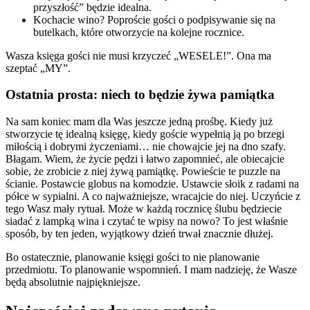
przyszłość” będzie idealna.
Kochacie wino? Poproście gości o podpisywanie się na
butelkach, które otworzycie na kolejne rocznice.
Wasza księga gości nie musi krzyczeć „WESELE!”. Ona ma
szeptać „MY”.
Ostatnia prosta: niech to będzie żywa pamiątka
Na sam koniec mam dla Was jeszcze jedną prośbę. Kiedy już
stworzycie tę idealną księgę, kiedy goście wypełnią ją po brzegi
miłością i dobrymi życzeniami… nie chowajcie jej na dno szafy.
Błagam. Wiem, że życie pędzi i łatwo zapomnieć, ale obiecajcie
sobie, że zrobicie z niej żywą pamiątkę. Powieście te puzzle na
ścianie. Postawcie globus na komodzie. Ustawcie słoik z radami na
półce w sypialni. A co najważniejsze, wracajcie do niej. Uczyńcie z
tego Wasz mały rytuał. Może w każdą rocznicę ślubu będziecie
siadać z lampką wina i czytać te wpisy na nowo? To jest właśnie
sposób, by ten jeden, wyjątkowy dzień trwał znacznie dłużej.
Bo ostatecznie, planowanie księgi gości to nie planowanie
przedmiotu. To planowanie wspomnień. I mam nadzieję, że Wasze
będą absolutnie najpiękniejsze.