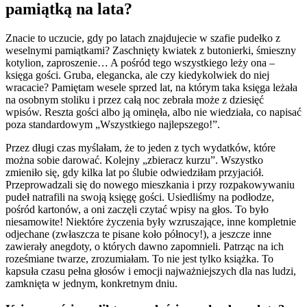
pamiątką na lata?
Znacie to uczucie, gdy po latach znajdujecie w szafie pudełko z
weselnymi pamiątkami? Zaschnięty kwiatek z butonierki, śmieszny
kotylion, zaproszenie… A pośród tego wszystkiego leży ona –
księga gości. Gruba, elegancka, ale czy kiedykolwiek do niej
wracacie? Pamiętam wesele sprzed lat, na którym taka księga leżała
na osobnym stoliku i przez całą noc zebrała może z dziesięć
wpisów. Reszta gości albo ją ominęła, albo nie wiedziała, co napisać
poza standardowym „Wszystkiego najlepszego!”.
Przez długi czas myślałam, że to jeden z tych wydatków, które
można sobie darować. Kolejny „zbieracz kurzu”. Wszystko
zmieniło się, gdy kilka lat po ślubie odwiedziłam przyjaciół.
Przeprowadzali się do nowego mieszkania i przy rozpakowywaniu
pudeł natrafili na swoją księgę gości. Usiedliśmy na podłodze,
pośród kartonów, a oni zaczęli czytać wpisy na głos. To było
niesamowite! Niektóre życzenia były wzruszające, inne kompletnie
odjechane (zwłaszcza te pisane koło północy!), a jeszcze inne
zawierały anegdoty, o których dawno zapomnieli. Patrząc na ich
roześmiane twarze, zrozumiałam. To nie jest tylko książka. To
kapsuła czasu pełna głosów i emocji najważniejszych dla nas ludzi,
zamknięta w jednym, konkretnym dniu.