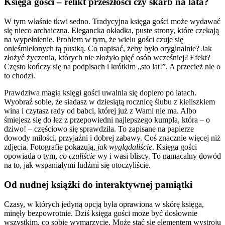
Księga gości – relikt przeszłości czy skarb na lata?
W tym właśnie tkwi sedno. Tradycyjna księga gości może wydawać
się nieco archaiczna. Elegancka okładka, puste strony, które czekają
na wypełnienie. Problem w tym, że wielu gości czuje się
onieśmielonych tą pustką. Co napisać, żeby było oryginalnie? Jak
złożyć życzenia, których nie złożyło pięć osób wcześniej? Efekt?
Często kończy się na podpisach i krótkim „sto lat!”. A przecież nie o
to chodzi.
Prawdziwa magia księgi gości uwalnia się dopiero po latach.
Wyobraź sobie, że siadasz w dziesiątą rocznicę ślubu z kieliszkiem
wina i czytasz rady od babci, której już z Wami nie ma. Albo
śmiejesz się do łez z przepowiedni najlepszego kumpla, która – o
dziwo! – częściowo się sprawdziła. To zapisane na papierze
dowody miłości, przyjaźni i dobrej zabawy. Coś znacznie więcej niż
zdjęcia. Fotografie pokazują,
jak wyglądaliście
. Księga gości
opowiada o tym,
co czuliście
wy i wasi bliscy. To namacalny dowód
na to, jak wspaniałymi ludźmi się otoczyliście.
Od nudnej książki do interaktywnej pamiątki
Czasy, w których jedyną opcją była oprawiona w skórę księga,
minęły bezpowrotnie. Dziś księga gości może być dosłownie
wszystkim, co sobie wymarzycie. Może stać się elementem wystroju