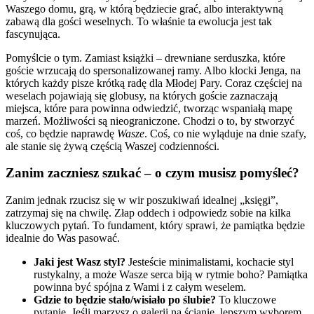
Waszego domu, grą, w którą będziecie grać, albo interaktywną
zabawą dla gości weselnych. To właśnie ta ewolucja jest tak
fascynująca.
Pomyślcie o tym. Zamiast książki – drewniane serduszka, które
goście wrzucają do spersonalizowanej ramy. Albo klocki Jenga, na
których każdy pisze krótką radę dla Młodej Pary. Coraz częściej na
weselach pojawiają się globusy, na których goście zaznaczają
miejsca, które para powinna odwiedzić, tworząc wspaniałą mapę
marzeń. Możliwości są nieograniczone. Chodzi o to, by stworzyć
coś, co będzie naprawdę
Wasze
. Coś, co nie wyląduje na dnie szafy,
ale stanie się żywą częścią Waszej codzienności.
Zanim zaczniesz szukać – o czym musisz pomyśleć?
Zanim jednak rzucisz się w wir poszukiwań idealnej „księgi”,
zatrzymaj się na chwilę. Złap oddech i odpowiedz sobie na kilka
kluczowych pytań. To fundament, który sprawi, że pamiątka będzie
idealnie do Was pasować.
Jaki jest Wasz styl?
Jesteście minimalistami, kochacie styl
rustykalny, a może Wasze serca biją w rytmie boho? Pamiątka
powinna być spójna z Wami i z całym weselem.
Gdzie to będzie stało/wisiało po ślubie?
To kluczowe
pytanie. Jeśli marzysz o galerii na ścianie, lepszym wyborem