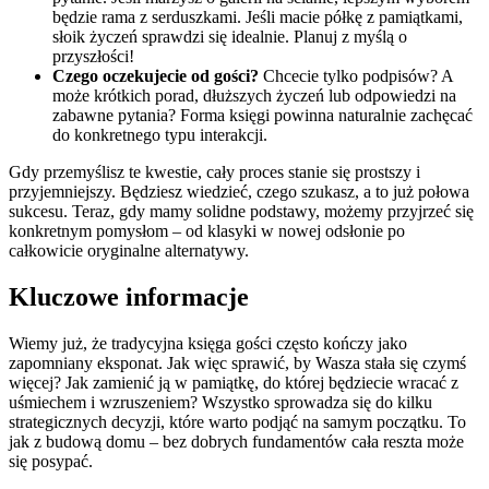
będzie rama z serduszkami. Jeśli macie półkę z pamiątkami,
słoik życzeń sprawdzi się idealnie. Planuj z myślą o
przyszłości!
Czego oczekujecie od gości?
Chcecie tylko podpisów? A
może krótkich porad, dłuższych życzeń lub odpowiedzi na
zabawne pytania? Forma księgi powinna naturalnie zachęcać
do konkretnego typu interakcji.
Gdy przemyślisz te kwestie, cały proces stanie się prostszy i
przyjemniejszy. Będziesz wiedzieć, czego szukasz, a to już połowa
sukcesu. Teraz, gdy mamy solidne podstawy, możemy przyjrzeć się
konkretnym pomysłom – od klasyki w nowej odsłonie po
całkowicie oryginalne alternatywy.
Kluczowe informacje
Wiemy już, że tradycyjna księga gości często kończy jako
zapomniany eksponat. Jak więc sprawić, by Wasza stała się czymś
więcej? Jak zamienić ją w pamiątkę, do której będziecie wracać z
uśmiechem i wzruszeniem? Wszystko sprowadza się do kilku
strategicznych decyzji, które warto podjąć na samym początku. To
jak z budową domu – bez dobrych fundamentów cała reszta może
się posypać.