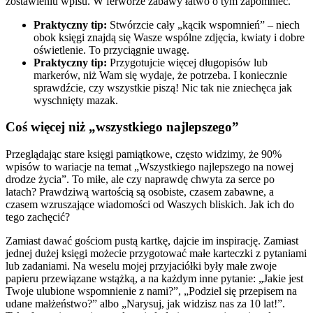
zostawieniu wpisu. W ferworze zabawy łatwo o tym zapomnieć.
Praktyczny tip:
Stwórzcie cały „kącik wspomnień” – niech
obok księgi znajdą się Wasze wspólne zdjęcia, kwiaty i dobre
oświetlenie. To przyciągnie uwagę.
Praktyczny tip:
Przygotujcie więcej długopisów lub
markerów, niż Wam się wydaje, że potrzeba. I koniecznie
sprawdźcie, czy wszystkie piszą! Nic tak nie zniechęca jak
wyschnięty mazak.
Coś więcej niż „wszystkiego najlepszego”
Przeglądając stare księgi pamiątkowe, często widzimy, że 90%
wpisów to wariacje na temat „Wszystkiego najlepszego na nowej
drodze życia”. To miłe, ale czy naprawdę chwyta za serce po
latach? Prawdziwą wartością są osobiste, czasem zabawne, a
czasem wzruszające wiadomości od Waszych bliskich. Jak ich do
tego zachęcić?
Zamiast dawać gościom pustą kartkę, dajcie im inspirację. Zamiast
jednej dużej księgi możecie przygotować małe karteczki z pytaniami
lub zadaniami. Na weselu mojej przyjaciółki były małe zwoje
papieru przewiązane wstążką, a na każdym inne pytanie: „Jakie jest
Twoje ulubione wspomnienie z nami?”, „Podziel się przepisem na
udane małżeństwo?” albo „Narysuj, jak widzisz nas za 10 lat!”.