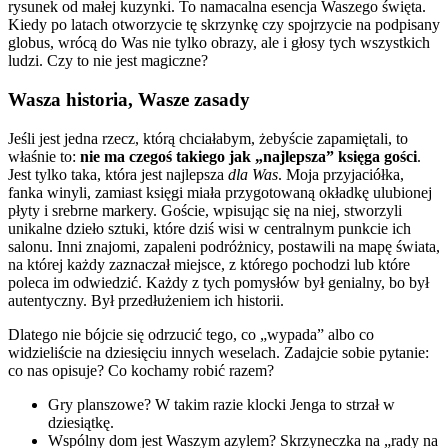
rysunek od małej kuzynki. To namacalna esencja Waszego święta.
Kiedy po latach otworzycie tę skrzynkę czy spojrzycie na podpisany
globus, wrócą do Was nie tylko obrazy, ale i głosy tych wszystkich
ludzi. Czy to nie jest magiczne?
Wasza historia, Wasze zasady
Jeśli jest jedna rzecz, którą chciałabym, żebyście zapamiętali, to
właśnie to:
nie ma czegoś takiego jak „najlepsza” księga gości
.
Jest tylko taka, która jest najlepsza
dla Was
. Moja przyjaciółka,
fanka winyli, zamiast księgi miała przygotowaną okładkę ulubionej
płyty i srebrne markery. Goście, wpisując się na niej, stworzyli
unikalne dzieło sztuki, które dziś wisi w centralnym punkcie ich
salonu. Inni znajomi, zapaleni podróżnicy, postawili na mapę świata,
na której każdy zaznaczał miejsce, z którego pochodzi lub które
poleca im odwiedzić. Każdy z tych pomysłów był genialny, bo był
autentyczny. Był przedłużeniem ich historii.
Dlatego nie bójcie się odrzucić tego, co „wypada” albo co
widzieliście na dziesięciu innych weselach. Zadajcie sobie pytanie:
co nas opisuje? Co kochamy robić razem?
Gry planszowe? W takim razie klocki Jenga to strzał w
dziesiątkę.
Wspólny dom jest Waszym azylem? Skrzyneczka na „rady na