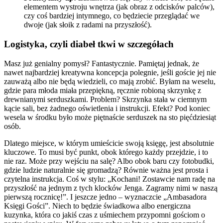
elementem wystroju wnętrza (jak obraz z odcisków palców),
czy coś bardziej intymnego, co będziecie przeglądać we
dwoje (jak słoik z radami na przyszłość).
Logistyka, czyli diabeł tkwi w szczegółach
Masz już genialny pomysł? Fantastycznie. Pamiętaj jednak, że
nawet najbardziej kreatywna koncepcja polegnie, jeśli goście jej nie
zauważą albo nie będą wiedzieli, co mają zrobić. Byłam na weselu,
gdzie para młoda miała przepiękną, ręcznie robioną skrzynkę z
drewnianymi serduszkami. Problem? Skrzynka stała w ciemnym
kącie sali, bez żadnego oświetlenia i instrukcji. Efekt? Pod koniec
wesela w środku było może piętnaście serduszek na sto pięćdziesiąt
osób.
Dlatego miejsce, w którym umieścicie swoją księgę, jest absolutnie
kluczowe. To musi być punkt, obok którego każdy przejdzie, i to
nie raz. Może przy wejściu na salę? Albo obok baru czy fotobudki,
gdzie ludzie naturalnie się gromadzą? Równie ważna jest prosta i
czytelna instrukcja. Coś w stylu: „Kochani! Zostawcie nam radę na
przyszłość na jednym z tych klocków Jenga. Zagramy nimi w naszą
pierwszą rocznicę!”. I jeszcze jedno – wyznaczcie „Ambasadora
Księgi Gości”. Niech to będzie świadkowa albo energiczna
kuzynka, która co jakiś czas z uśmiechem przypomni gościom o