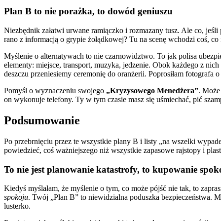
Plan B to nie porażka, to dowód geniuszu
Niezbędnik załatwi urwane ramiączko i rozmazany tusz. Ale co, jeśl
rano z informacją o grypie żołądkowej? Tu na scenę wchodzi coś, 
Myślenie o alternatywach to nie czarnowidztwo. To jak polisa ubezpi
elementy: miejsce, transport, muzyka, jedzenie. Obok każdego z nich 
deszczu przeniesiemy ceremonię do oranżerii. Poprosiłam fotografa o 
Pomyśl o wyznaczeniu swojego
„Kryzysowego Menedżera”
. Może 
on wykonuje telefony. Ty w tym czasie masz się uśmiechać, pić szamp
Podsumowanie
Po przebrnięciu przez te wszystkie plany B i listy „na wszelki wyp
powiedzieć, coś ważniejszego niż wszystkie zapasowe rajstopy i plast
To nie jest planowanie katastrofy, to kupowanie spok
Kiedyś myślałam, że myślenie o tym, co może pójść nie tak, to zapras
spokoju
. Twój „Plan B” to niewidzialna poduszka bezpieczeństwa. Moż
lusterko.