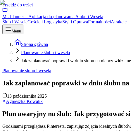
Przejdź do treści
Mr. Planner – Aplikacja do planowania Ślubu i Wesela
Ślub i Wesele
Goście i Logistyka
Styl i Oprawa
Formalności
Atrakcje
Menu
Strona główna
Planowanie ślubu i wesela
Jak zaplanować poprawki w dniu ślubu na nieprzewidziane
Planowanie ślubu i wesela
Jak zaplanować poprawki w dniu ślubu na 
13 października 2025
Agnieszka Kowalik
Plan awaryjny na ślub: Jak przygotować si
Godzinami przeglądasz Pinteresta, zapisując zdjęcia idealnych ślub