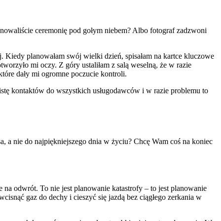
planowaliście ceremonię pod gołym niebem? Albo fotograf zadzwoni
ej. Kiedy planowałam swój wielki dzień, spisałam na kartce kluczowe
tworzyło mi oczy. Z góry ustaliłam z salą weselną, że w razie
które dały mi ogromne poczucie kontroli.
 listę kontaktów do wszystkich usługodawców i w razie problemu to
sa, a nie do najpiękniejszego dnia w życiu? Chcę Wam coś na koniec
 na odwrót. To nie jest planowanie katastrofy – to jest planowanie
cisnąć gaz do dechy i cieszyć się jazdą bez ciągłego zerkania w