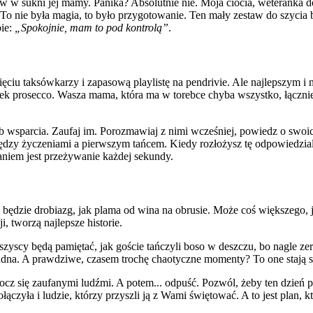
zew w sukni jej mamy. Panika? Absolutnie nie. Moja ciocia, weteranka
 To nie była magia, to było przygotowanie. Ten mały zestaw do szycia b
ie:
„Spokojnie, mam to pod kontrolą”
.
iu taksówkarzy i zapasową playlistę na pendrivie. Ale najlepszym i 
zek prosecco. Wasza mama, która ma w torebce chyba wszystko, łącznie
ab wsparcia. Zaufaj im. Porozmawiaj z nimi wcześniej, powiedz o swoi
między życzeniami a pierwszym tańcem. Kiedy rozłożysz tę odpowiedzia
aniem jest przeżywanie każdej sekundy.
 będzie drobiazg, jak plama od wina na obrusie. Może coś większego, j
, tworzą najlepsze historie.
yscy będą pamiętać, jak goście tańczyli boso w deszczu, bo nagle zer
t nudna. A prawdziwe, czasem trochę chaotyczne momenty? To one stają
ocz się zaufanymi ludźmi. A potem... odpuść. Pozwól, żeby ten dzień 
ączyła i ludzie, którzy przyszli ją z Wami świętować. A to jest plan, kt