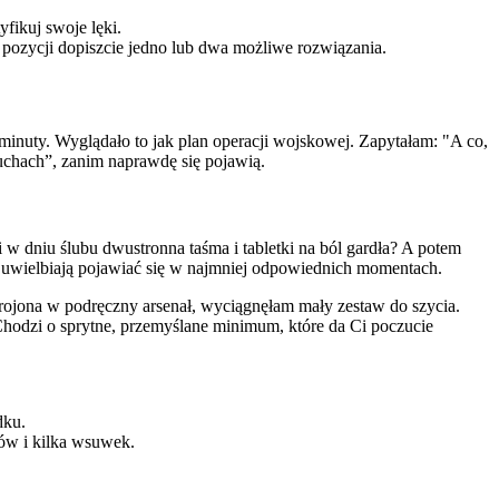
fikuj swoje lęki.
pozycji dopiszcie jedno lub dwa możliwe rozwiązania.
inuty. Wyglądało to jak plan operacji wojskowej. Zapytałam: "A co,
duchach”, zanim naprawdę się pojawią.
 w dniu ślubu dwustronna taśma i tabletki na ból gardła? A potem
e uwielbiają pojawiać się w najmniej odpowiednich momentach.
rojona w podręczny arsenał, wyciągnęłam mały zestaw do szycia.
 Chodzi o sprytne, przemyślane minimum, które da Ci poczucie
dku.
sów i kilka wsuwek.