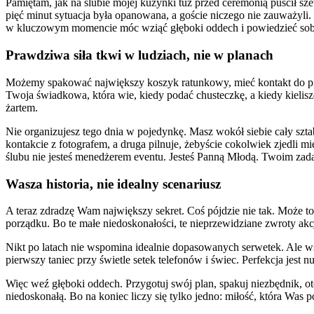
Pamiętam, jak na ślubie mojej kuzynki tuż przed ceremonią puścił s
pięć minut sytuacja była opanowana, a goście niczego nie zauważyli.
w kluczowym momencie móc wziąć głęboki oddech i powiedzieć sob
Prawdziwa siła tkwi w ludziach, nie w planach
Możemy spakować największy koszyk ratunkowy, mieć kontakt do pięc
Twoja świadkowa, która wie, kiedy podać chusteczkę, a kiedy kielis
żartem.
Nie organizujesz tego dnia w pojedynkę. Masz wokół siebie cały szt
kontakcie z fotografem, a druga pilnuje, żebyście cokolwiek zjedli 
ślubu nie jesteś menedżerem eventu. Jesteś Panną Młodą. Twoim zad
Wasza historia, nie idealny scenariusz
A teraz zdradzę Wam największy sekret. Coś pójdzie nie tak. Może to
porządku. Bo te małe niedoskonałości, te nieprzewidziane zwroty akcji
Nikt po latach nie wspomina idealnie dopasowanych serwetek. Ale wsz
pierwszy taniec przy świetle setek telefonów i świec. Perfekcja jes
Więc weź głęboki oddech. Przygotuj swój plan, spakuj niezbędnik, ot
niedoskonałą. Bo na koniec liczy się tylko jedno: miłość, która Was poł