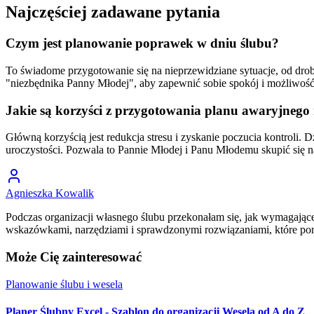
Najczęściej zadawane pytania
Czym jest planowanie poprawek w dniu ślubu?
To świadome przygotowanie się na nieprzewidziane sytuacje, od dro
"niezbędnika Panny Młodej", aby zapewnić sobie spokój i możliwość 
Jakie są korzyści z przygotowania planu awaryjnego 
Główną korzyścią jest redukcja stresu i zyskanie poczucia kontroli
uroczystości. Pozwala to Pannie Młodej i Panu Młodemu skupić się n
Agnieszka Kowalik
Podczas organizacji własnego ślubu przekonałam się, jak wymagające
wskazówkami, narzędziami i sprawdzonymi rozwiązaniami, które p
Może Cię zainteresować
Planowanie ślubu i wesela
Planer Ślubny Excel - Szablon do organizacji Wesela od A do Z