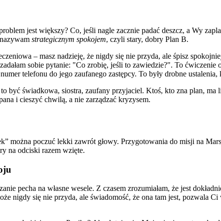
i problem jest większy? Co, jeśli nagle zacznie padać deszcz, a Wy za
co nazywam
strategicznym spokojem
, czyli stary, dobry Plan B.
eczeniowa – masz nadzieję, że nigdy się nie przyda, ale śpisz spokojni
zadałam sobie pytanie: "Co zrobię, jeśli to zawiedzie?". To ćwiczenie o
numer telefonu do jego zaufanego zastępcy. To były drobne ustalenia, 
to być świadkowa, siostra, zaufany przyjaciel. Ktoś, kto zna plan, ma
ana i cieszyć chwilą, a nie zarządzać kryzysem.
adek” można poczuć lekki zawrót głowy. Przygotowania do misji na Mar
ry na odciski razem wzięte.
oju
zanie pecha na własne wesele. Z czasem zrozumiałam, że jest dokładnie
e nigdy się nie przyda, ale świadomość, że ona tam jest, pozwala Ci w