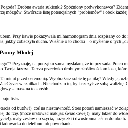
? Pogoda? Drobna awaria sukienki? Spóźniony podwykonawca? Zidenty
rzę mózgów. Stwórzcie listę potencjalnych "problemów" i obok każdej 
ślubem. Przy kawie pokazywała mi harmonogram dnia rozpisany co do m
ła, jakby zobaczyła ducha. Właśnie o to chodzi – o myślenie o tych „
k Panny Młodej
owego”? Przyznaję, na początku sama myślałam, że to przesada. Po co mi
 to Twoja
tarcza
. Tarcza przeciwko drobnym złośliwościom losu, któr
15 minut przed ceremonią. Wyobrażasz sobie tę panikę? Wtedy ja, uzb
k MacGyver w szpilkach. Nie chodzi o to, by taszczyć ze sobą walizkę.
 głowy – masz na to sposób.
oju lista:
tarcia od butów!), coś na niestrawność. Stres potrafi namieszać w żołą
 klej do rzęs (może uratować makijaż świadkowej!), mały lakier do wło
ycie!), mały zestaw do szycia, nożyczki i dwustronna taśma do ubrań.
i ładowarka do telefonu lub powerbank.