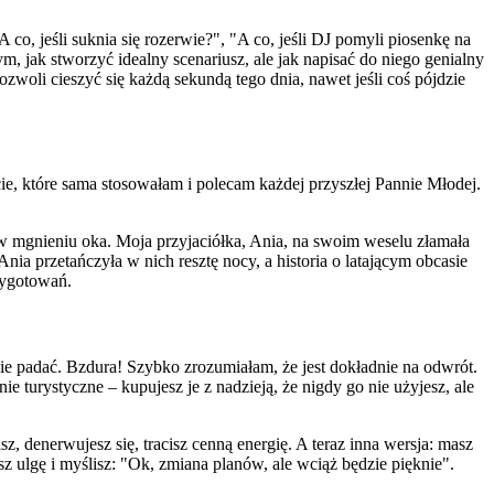
 co, jeśli suknia się rozerwie?", "A co, jeśli DJ pomyli piosenkę na
ym, jak stworzyć idealny scenariusz, ale jak napisać do niego genialny
woli cieszyć się każdą sekundą tego dnia, nawet jeśli coś pójdzie
cie, które sama stosowałam i polecam każdej przyszłej Pannie Młodej.
 w mgnieniu oka. Moja przyjaciółka, Ania, na swoim weselu złamała
nia przetańczyła w nich resztę nocy, a historia o latającym obcasie
zygotowań.
zie padać. Bzdura! Szybko zrozumiałam, że jest dokładnie na odwrót.
nie turystyczne – kupujesz je z nadzieją, że nigdy go nie użyjesz, ale
denerwujesz się, tracisz cenną energię. A teraz inna wersja: masz
sz ulgę i myślisz: "Ok, zmiana planów, ale wciąż będzie pięknie".