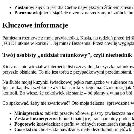
Zastanów się:
Co jest dla Ciebie największym źródłem stresu
Porozmawiajcie:
Usiądźcie razem z narzeczonym i zróbcie bu
Kluczowe informacje
Pamiętam rozmowę z moją przyjaciółką, Kasią, na tydzień przed jej 
jeśli DJ utknie w korku?". Jej mina? Bezcenna. Przez chwilę wygląda
Twój osobisty „oddział ratunkowy”, czyli niezbędni
Kto z nas nie widział w internecie list rzeczy do „koszyczka ratunk
przyszło olśnienie. To nie jest torba z przypadkowymi przedmiotami,
Na ślubie mojej kuzynki świadkowej pękło ramiączko w sukience na 
Igła, nitka, dwa szybkie szwy i katastrofa zażegnana. Czułam się ja
kontroli. Bo wiesz, że cokolwiek się stanie – od plamy z wina po ból
Co spakować, żeby nie zwariować? Oto moja żelazna, sprawdzona w b
Miniapteczka:
tabletki przeciwbólowe, plastry (zwłaszcza na o
Zestaw kosmetyczny:
bibułki matujące, transparentny puder,
Pogotowie krawieckie:
agrafki w różnych rozmiarach (ratują ż
Coś ekstra:
chusteczki nawilżane, mały dezodorant, miętówki 