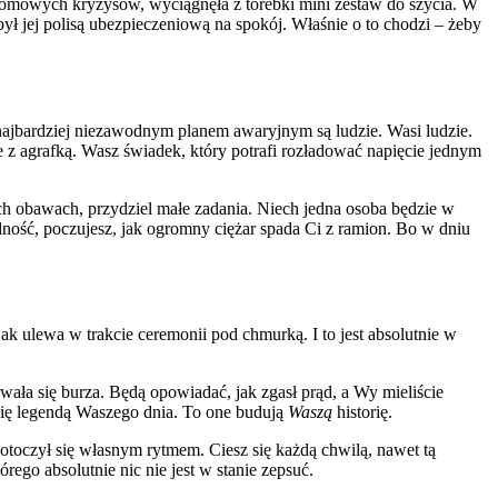
 domowych kryzysów, wyciągnęła z torebki mini zestaw do szycia. W
ył jej polisą ubezpieczeniową na spokój. Właśnie o to chodzi – żeby
najbardziej niezawodnym planem awaryjnym są ludzie. Wasi ludzie.
 z agrafką. Wasz świadek, który potrafi rozładować napięcie jednym
ch obawach, przydziel małe zadania. Niech jedna osoba będzie w
lność, poczujesz, jak ogromny ciężar spada Ci z ramion. Bo w dniu
ak ulewa w trakcie ceremonii pod chmurką. I to jest absolutnie w
wała się burza. Będą opowiadać, jak zgasł prąd, a Wy mieliście
 się legendą Waszego dnia. To one budują
Waszą
historię.
potoczył się własnym rytmem. Ciesz się każdą chwilą, nawet tą
órego absolutnie nic nie jest w stanie zepsuć.