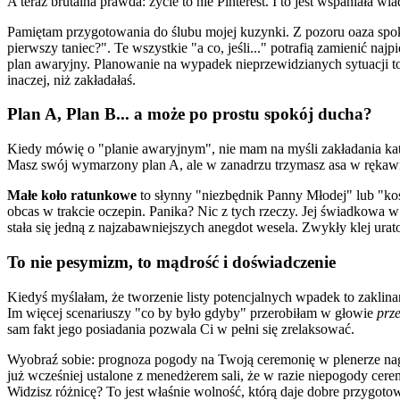
A teraz brutalna prawda: życie to nie Pinterest. I to jest wspaniała w
Pamiętam przygotowania do ślubu mojej kuzynki. Z pozoru oaza spokoju,
pierwszy taniec?". Te wszystkie "a co, jeśli..." potrafią zamienić na
plan awaryjny. Planowanie na wypadek nieprzewidzianych sytuacji to 
inaczej, niż zakładałaś.
Plan A, Plan B... a może po prostu spokój ducha?
Kiedy mówię o "planie awaryjnym", nie mam na myśli zakładania kat
Masz swój wymarzony plan A, ale w zanadrzu trzymasz asa w rękawie
Małe koło ratunkowe
to słynny "niezbędnik Panny Młodej" lub "kos
obcas w trakcie oczepin. Panika? Nic z tych rzeczy. Jej świadkowa w t
stała się jedną z najzabawniejszych anegdot wesela. Zwykły klej ura
To nie pesymizm, to mądrość i doświadczenie
Kiedyś myślałam, że tworzenie listy potencjalnych wpadek to zaklina
Im więcej scenariuszy "co by było gdyby" przerobiłam w głowie
prz
sam fakt jego posiadania pozwala Ci w pełni się zrelaksować.
Wyobraź sobie: prognoza pogody na Twoją ceremonię w plenerze nagle
już wcześniej ustalone z menedżerem sali, że w razie niepogody cerem
Widzisz różnicę? To jest właśnie wolność, którą daje dobre przygoto