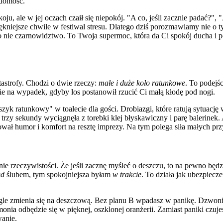
iadomość.
 ale w jej oczach czaił się niepokój. "A co, jeśli zacznie padać?", "A
jpiękniejsze chwile w festiwal stresu. Dlatego dziś porozmawiamy nie o t
nie czarnowidztwo. To Twoja supermoc, która da Ci spokój ducha i poz
astrofy. Chodzi o dwie rzeczy:
małe i duże koło ratunkowe
. To podejś
 na wypadek, gdyby los postanowił rzucić Ci małą kłodę pod nogi.
zyk ratunkowy" w toalecie dla gości. Drobiazgi, które ratują sytuację
rzy sekundy wyciągnęła z torebki klej błyskawiczny i parę balerinek. A
tował humor i komfort na resztę imprezy. Na tym polega siła małych pr
nie rzeczywistości. Że jeśli zacznę myśleć o deszczu, to na pewno będ
ed
ślubem, tym spokojniejsza byłam
w trakcie
. To działa jak ubezpiecze
 zmienia się na deszczową. Bez planu B wpadasz w panikę. Dzwonisz, 
onia odbędzie się w pięknej, oszklonej oranżerii. Zamiast paniki czuje
wanie.