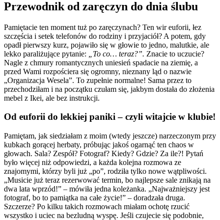
Przewodnik od zaręczyn do dnia ślubu
Pamiętacie ten moment tuż po zaręczynach? Ten wir euforii, łez
szczęścia i setek telefonów do rodziny i przyjaciół? A potem, gdy
opadł pierwszy kurz, pojawiło się w głowie to jedno, malutkie, ale
lekko paraliżujące pytanie:
„To co… teraz?”.
Znacie to uczucie?
Nagle z chmury romantycznych uniesień spadacie na ziemię, a
przed Wami rozpościera się ogromny, nieznany ląd o nazwie
„Organizacja Wesela”. To zupełnie normalne! Sama przez to
przechodziłam i na początku czułam się, jakbym dostała do złożenia
mebel z Ikei, ale bez instrukcji.
Od euforii do lekkiej paniki – czyli witajcie w klubie!
Pamiętam, jak siedziałam z moim (wtedy jeszcze) narzeczonym przy
kubkach gorącej herbaty, próbując jakoś ogarnąć ten chaos w
głowach. Sala? Zespół? Fotograf? Kiedy? Gdzie? Za ile?! Pytań
było więcej niż odpowiedzi, a każda kolejna rozmowa ze
znajomymi, którzy byli już „po”, rodziła tylko nowe wątpliwości.
„Musicie już teraz rezerwować termin, bo najlepsze sale znikają na
dwa lata wprzód!” – mówiła jedna koleżanka. „Najważniejszy jest
fotograf, bo to pamiątka na całe życie!” – doradzała druga.
Szczerze? Po kilku takich rozmowach miałam ochotę rzucić
wszystko i uciec na bezludną wyspę. Jeśli czujecie się podobnie,