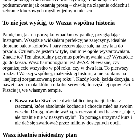
podsumowanie jak ostatnią prostą – chwilę na złapanie oddechu i
zebranie kluczowych myśli w jednym miejscu.
To nie jest wyścig, to Wasza wspólna historia
Pamiętam, jak na początku wpadłam w panikę, przeglądając
Instagram. Wszędzie widziałam perfekcyjne zaręczyny, idealnie
dobrane palety kolorów i pary rezerwujące salę na trzy lata do
przodu. Czułam, że jestem w tyle, zanim w ogóle wystartowałam.
Znacie to? Ten absurdalny przymus porównywania się? Wyrzućcie
go do kosza. Wasz harmonogram jest
WASZ
. Nieważne, czy
organizujecie wszystko w pół roku, czy w dwa lata. To pierwszy
rozdział Waszej wspólnej, małżeńskiej historii, a nie konkurs na
„najlepiej zorganizowaną parę roku”. Każdy krok, każda decyzja, a
nawet każda mała kłótnia o kolor serwetek, to część tej opowieści.
Piszcie ją we własnym tempie.
Nasza rada:
Stwórzcie dwie tablice inspiracji. Jedną z
rzeczami, które absolutnie kochacie i chcecie mieć na swoim
weselu. Drugą, równie ważną, z rzeczami pod hasłem: „fajne,
ale totalnie nie w naszym stylu”. To pomaga utrzymać kurs i
nie dać się zwariować przez miliony dostępnych opcji.
Wasz idealnie nieidealny plan