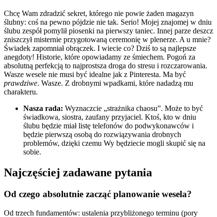
Chcę Wam zdradzić sekret, którego nie powie żaden magazyn
ślubny: coś na pewno pójdzie nie tak. Serio! Mojej znajomej w dniu
ślubu zespół pomylił piosenki na pierwszy taniec. Innej parze deszcz
zniszczył misternie przygotowaną ceremonię w plenerze. A u mnie?
Świadek zapomniał obrączek. I wiecie co? Dziś to są najlepsze
anegdoty! Historie, które opowiadamy ze śmiechem. Pogoń za
absolutną perfekcją to najprostsza droga do stresu i rozczarowania.
Wasze wesele nie musi być idealne jak z Pinteresta. Ma być
prawdziwe
. Wasze. Z drobnymi wpadkami, które nadadzą mu
charakteru.
Nasza rada:
Wyznaczcie „strażnika chaosu”. Może to być
świadkowa, siostra, zaufany przyjaciel. Ktoś, kto w dniu
ślubu będzie miał listę telefonów do podwykonawców i
będzie pierwszą osobą do rozwiązywania drobnych
problemów, dzięki czemu Wy będziecie mogli skupić się na
sobie.
Najczęściej zadawane pytania
Od czego absolutnie zacząć planowanie wesela?
Od trzech fundamentów: ustalenia przybliżonego terminu (pory