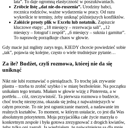
lata”. To daje ogromną elastyczność w poszukiwaniach.
Zróbcie listę „dat nie-do-ruszenia”.
Urodziny babci,
rocznica rodziców, ważne wydarzenia w pracy. Od razu
wykreślcie te terminy, żeby uniknąć późniejszych konfliktów.
Załóżcie prosty plik w Excelu lub notatnik.
Zapiszcie
kluczowe etapy: „18 miesięcy – rezerwacja sali”, „12
miesięcy – fotograf i zespół”, „6 miesięcy – suknia i garnitur”.
To naprawdę porządkuje chaos w głowie.
Gdy macie już mglisty zarys tego, KIEDY chcecie powiedzieć sobie
„tak”, pojawia się kolejne, często o wiele trudniejsze pytanie…
Za ile? Budżet, czyli rozmowa, której nie da się
uniknąć
Nikt nie lubi rozmawiać o pieniądzach. To trochę jak zrywanie
plastra – trzeba to zrobić szybko i w miarę bezboleśnie. Na początku
unikałam tego tematu. Miałam w głowie wizję z Pinteresta, a w
portfelu… cóż, rzeczywistość. Ta pierwsza rozmowa o budżecie,
choć trochę niezręczna, okazała się jedną z najważniejszych w
całym procesie. To nie jest ograniczanie marzeń, a nadawanie im
realnych kształtów. To moment, w którym ustalacie, co jest dla Was
absolutnym priorytetem. Moja przyjaciółka całe życie marzyła o
konkretnym zespole i była gotowa zrezygnować z drogich kwiatów,
żeby tylko oni zagrali. Ja wiedziałam, że najważniejsze są dla mnie