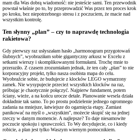
mam dla Was dobrą wiadomość: nie jesteście sami. Ten przewodnik
powstał właśnie po to, by przeprowadzić Was przez ten proces krok
po kroku, bez niepotrzebnego stresu i z poczuciem, że macie nad
wszystkim kontrolę.
Ten słynny „plan” – czy to naprawdę technologia
rakietowa?
Gdy pierwszy raz usłyszałam hasło „harmonogram przygotowań
ślubnych”, wyobraziłam sobie gigantyczny arkusz w Excelu z
setkami wierszy i skomplikowanymi formułami. Trochę mnie to
przeraziło. Z czasem zrozumiałam jednak, że ten cały „plan” to nie
korporacyjny projekt, tylko nasza osobista mapa do celu.
Wyobraźcie sobie, że budujecie z klocków LEGO wymarzony
zamek. Nie wysypujecie przecież wszystkich klocków na raz,
próbując je chaotycznie połączyć. Najpierw fundament, potem
ściany, wieże, a na końcu urocze detale. Planowanie wesela działa
dokładnie tak samo. To po prostu podzielenie jednego ogromnego
zadania na mniejsze, łatwiejsze do ogarnięcia etapy. Zamiast
panikować na myśl o „wszystkim”, możecie skupić się na jednej
rzeczy w danym momencie. A najlepsze? To daje niesamowite
poczucie spokoju i sprawczości. To Wy decydujecie, co i kiedy
robicie, a plan jest tylko Waszym wiernym pomocnikiem.