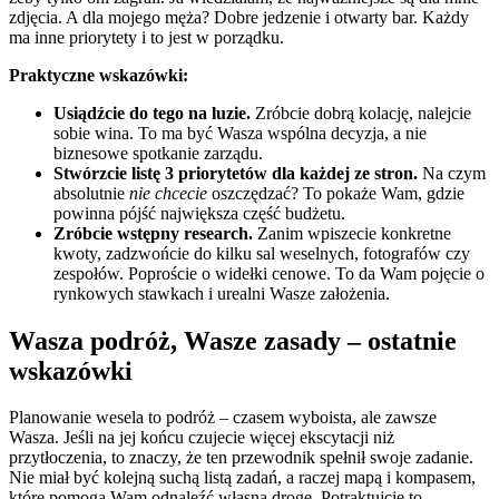
zdjęcia. A dla mojego męża? Dobre jedzenie i otwarty bar. Każdy
ma inne priorytety i to jest w porządku.
Praktyczne wskazówki:
Usiądźcie do tego na luzie.
Zróbcie dobrą kolację, nalejcie
sobie wina. To ma być Wasza wspólna decyzja, a nie
biznesowe spotkanie zarządu.
Stwórzcie listę 3 priorytetów dla każdej ze stron.
Na czym
absolutnie
nie chcecie
oszczędzać? To pokaże Wam, gdzie
powinna pójść największa część budżetu.
Zróbcie wstępny research.
Zanim wpiszecie konkretne
kwoty, zadzwońcie do kilku sal weselnych, fotografów czy
zespołów. Poproście o widełki cenowe. To da Wam pojęcie o
rynkowych stawkach i urealni Wasze założenia.
Wasza podróż, Wasze zasady – ostatnie
wskazówki
Planowanie wesela to podróż – czasem wyboista, ale zawsze
Wasza. Jeśli na jej końcu czujecie więcej ekscytacji niż
przytłoczenia, to znaczy, że ten przewodnik spełnił swoje zadanie.
Nie miał być kolejną suchą listą zadań, a raczej mapą i kompasem,
które pomogą Wam odnaleźć własną drogę. Potraktujcie to