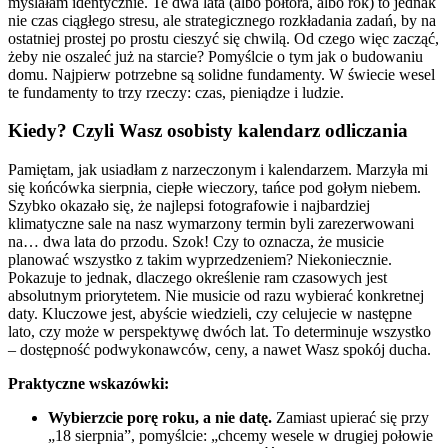
myślałam identycznie. Te dwa lata (albo półtora, albo rok) to jednak
nie czas ciągłego stresu, ale strategicznego rozkładania zadań, by na
ostatniej prostej po prostu cieszyć się chwilą. Od czego więc zacząć,
żeby nie oszaleć już na starcie? Pomyślcie o tym jak o budowaniu
domu. Najpierw potrzebne są solidne fundamenty. W świecie wesel
te fundamenty to trzy rzeczy: czas, pieniądze i ludzie.
Kiedy? Czyli Wasz osobisty kalendarz odliczania
Pamiętam, jak usiadłam z narzeczonym i kalendarzem. Marzyła mi
się końcówka sierpnia, ciepłe wieczory, tańce pod gołym niebem.
Szybko okazało się, że najlepsi fotografowie i najbardziej
klimatyczne sale na nasz wymarzony termin byli zarezerwowani
na… dwa lata do przodu. Szok! Czy to oznacza, że musicie
planować wszystko z takim wyprzedzeniem? Niekoniecznie.
Pokazuje to jednak, dlaczego określenie ram czasowych jest
absolutnym priorytetem. Nie musicie od razu wybierać konkretnej
daty. Kluczowe jest, abyście wiedzieli, czy celujecie w następne
lato, czy może w perspektywę dwóch lat. To determinuje wszystko
– dostępność podwykonawców, ceny, a nawet Wasz spokój ducha.
Praktyczne wskazówki:
Wybierzcie porę roku, a nie datę.
Zamiast upierać się przy
„18 sierpnia”, pomyślcie: „chcemy wesele w drugiej połowie