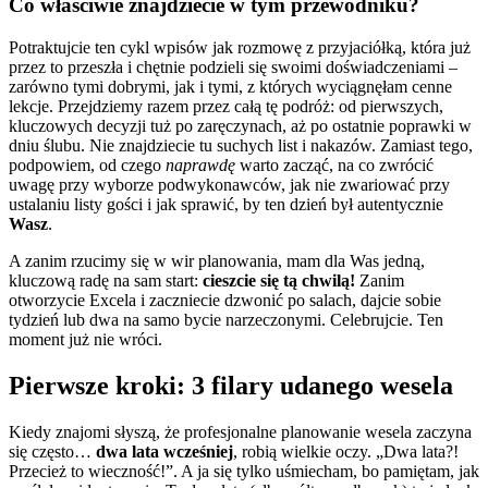
Co właściwie znajdziecie w tym przewodniku?
Potraktujcie ten cykl wpisów jak rozmowę z przyjaciółką, która już
przez to przeszła i chętnie podzieli się swoimi doświadczeniami –
zarówno tymi dobrymi, jak i tymi, z których wyciągnęłam cenne
lekcje. Przejdziemy razem przez całą tę podróż: od pierwszych,
kluczowych decyzji tuż po zaręczynach, aż po ostatnie poprawki w
dniu ślubu. Nie znajdziecie tu suchych list i nakazów. Zamiast tego,
podpowiem, od czego
naprawdę
warto zacząć, na co zwrócić
uwagę przy wyborze podwykonawców, jak nie zwariować przy
ustalaniu listy gości i jak sprawić, by ten dzień był autentycznie
Wasz
.
A zanim rzucimy się w wir planowania, mam dla Was jedną,
kluczową radę na sam start:
cieszcie się tą chwilą!
Zanim
otworzycie Excela i zaczniecie dzwonić po salach, dajcie sobie
tydzień lub dwa na samo bycie narzeczonymi. Celebrujcie. Ten
moment już nie wróci.
Pierwsze kroki: 3 filary udanego wesela
Kiedy znajomi słyszą, że profesjonalne planowanie wesela zaczyna
się często…
dwa lata wcześniej
, robią wielkie oczy. „Dwa lata?!
Przecież to wieczność!”. A ja się tylko uśmiecham, bo pamiętam, jak