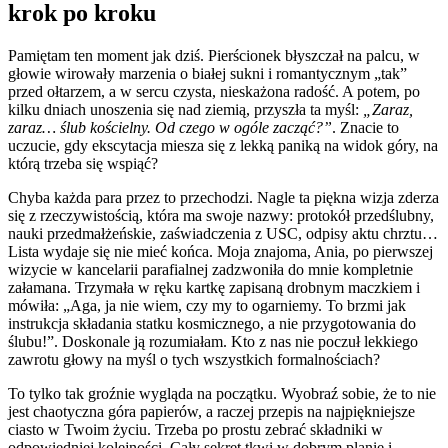
krok po kroku
Pamiętam ten moment jak dziś. Pierścionek błyszczał na palcu, w
głowie wirowały marzenia o białej sukni i romantycznym „tak”
przed ołtarzem, a w sercu czysta, nieskażona radość. A potem, po
kilku dniach unoszenia się nad ziemią, przyszła ta myśl:
„Zaraz,
zaraz… ślub kościelny. Od czego w ogóle zacząć?”
. Znacie to
uczucie, gdy ekscytacja miesza się z lekką paniką na widok góry, na
którą trzeba się wspiąć?
Chyba każda para przez to przechodzi. Nagle ta piękna wizja zderza
się z rzeczywistością, która ma swoje nazwy: protokół przedślubny,
nauki przedmałżeńskie, zaświadczenia z USC, odpisy aktu chrztu…
Lista wydaje się nie mieć końca. Moja znajoma, Ania, po pierwszej
wizycie w kancelarii parafialnej zadzwoniła do mnie kompletnie
załamana. Trzymała w ręku kartkę zapisaną drobnym maczkiem i
mówiła: „Aga, ja nie wiem, czy my to ogarniemy. To brzmi jak
instrukcja składania statku kosmicznego, a nie przygotowania do
ślubu!”. Doskonale ją rozumiałam. Kto z nas nie poczuł lekkiego
zawrotu głowy na myśl o tych wszystkich formalnościach?
To tylko tak groźnie wygląda na początku. Wyobraź sobie, że to nie
jest chaotyczna góra papierów, a raczej przepis na najpiękniejsze
ciasto w Twoim życiu. Trzeba po prostu zebrać składniki w
odpowiedniej kolejności. Cały sekret tkwi w dobrym planie i