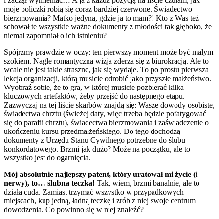
i zaczął wymieniać… A ja z każdą pozycją na liście czułam, jak
moje policzki robią się coraz bardziej czerwone. Świadectwo
bierzmowania? Matko jedyna, gdzie ja to mam?! Kto z Was też
schował te wszystkie ważne dokumenty z młodości tak głęboko, że
niemal zapomniał o ich istnieniu?
Spójrzmy prawdzie w oczy: ten pierwszy moment może być małym
szokiem. Nagle romantyczna wizja zderza się z biurokracją. Ale to
wcale nie jest takie straszne, jak się wydaje. To po prostu pierwsza
lekcja organizacji, którą musicie odrobić jako przyszłe małżeństwo.
Wyobraź sobie, że to gra, w której musicie pozbierać kilka
kluczowych artefaktów, żeby przejść do następnego etapu.
Zazwyczaj na tej liście skarbów znajdą się: Wasze dowody osobiste,
świadectwa chrztu (świeżej daty, więc trzeba będzie pofatygować
się do parafii chrztu), świadectwa bierzmowania i zaświadczenie o
ukończeniu kursu przedmałżeńskiego. Do tego dochodzą
dokumenty z Urzędu Stanu Cywilnego potrzebne do ślubu
konkordatowego. Brzmi jak dużo? Może na początku, ale to
wszystko jest do ogarnięcia.
Mój absolutnie najlepszy patent, który uratował mi życie (i
nerwy), to… ślubna teczka!
Tak, wiem, brzmi banalnie, ale to
działa cuda. Zamiast trzymać wszystko w przypadkowych
miejscach, kup jedną, ładną teczkę i zrób z niej swoje centrum
dowodzenia. Co powinno się w niej znaleźć?