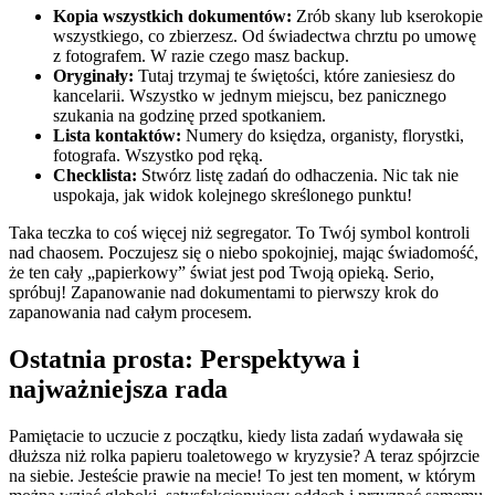
Kopia wszystkich dokumentów:
Zrób skany lub kserokopie
wszystkiego, co zbierzesz. Od świadectwa chrztu po umowę
z fotografem. W razie czego masz backup.
Oryginały:
Tutaj trzymaj te świętości, które zaniesiesz do
kancelarii. Wszystko w jednym miejscu, bez panicznego
szukania na godzinę przed spotkaniem.
Lista kontaktów:
Numery do księdza, organisty, florystki,
fotografa. Wszystko pod ręką.
Checklista:
Stwórz listę zadań do odhaczenia. Nic tak nie
uspokaja, jak widok kolejnego skreślonego punktu!
Taka teczka to coś więcej niż segregator. To Twój symbol kontroli
nad chaosem. Poczujesz się o niebo spokojniej, mając świadomość,
że ten cały „papierkowy” świat jest pod Twoją opieką. Serio,
spróbuj! Zapanowanie nad dokumentami to pierwszy krok do
zapanowania nad całym procesem.
Ostatnia prosta: Perspektywa i
najważniejsza rada
Pamiętacie to uczucie z początku, kiedy lista zadań wydawała się
dłuższa niż rolka papieru toaletowego w kryzysie? A teraz spójrzcie
na siebie. Jesteście prawie na mecie! To jest ten moment, w którym