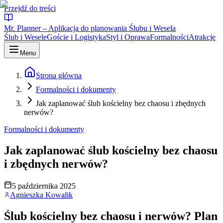
Przejdź do treści
Mr. Planner – Aplikacja do planowania Ślubu i Wesela
Ślub i Wesele
Goście i Logistyka
Styl i Oprawa
Formalności
Atrakcje
Menu
Strona główna
Formalności i dokumenty
Jak zaplanować ślub kościelny bez chaosu i zbędnych
nerwów?
Formalności i dokumenty
Jak zaplanować ślub kościelny bez chaosu
i zbędnych nerwów?
5 października 2025
Agnieszka Kowalik
Ślub kościelny bez chaosu i nerwów? Plan