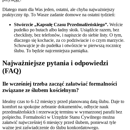
Dlatego mam dla Was jeden, ostatni, ale chyba najważniejszy
praktyczny tip. To Wasze zadanie domowe na ostatni tydzień:
Stwórzcie „Kapsułę Czasu Przedmałżeńskiego”.
Weźcie
pudełko po butach albo ładny słoik. Usiądźcie razem, bez
checklisty, bez telefonów, i napiszcie do siebie listy. O tym,
dlaczego się kochacie, za co podziwiacie i o czym marzycie.
Schowajcie je do pudełka i otwórzcie w pierwszą rocznicę
ślubu. To będzie najcenniejsza pamiątka.
Najważniejsze pytania i odpowiedzi
(FAQ)
Ile wcześniej trzeba zacząć załatwiać formalności
związane ze ślubem kościelnym?
Idealny czas to 6-12 miesięcy przed planowaną datą ślubu. Daje to
komfort na spokojne zebranie dokumentów, odbycie nauk
przedmałżeńskich i rezerwację terminu w wymarzonej parafii bez
pośpiechu. Formalności w Urzędzie Stanu Cywilnego można
załatwić najwcześniej 6 miesięcy przed ślubem, ponieważ tyle
ważne jest zaświadczenie do ślubu konkordatowego.