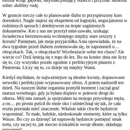
można wziąć głęboki, satysfakcjonujący oddech i przyznać samemu
sobie:
daliśmy radę
.
W gruncie rzeczy całe to planowanie ślubu to przyspieszony kurs
dorosłości. Nagle stajesz się ekspertem od logistyki, negocjatorem w
rodzinnych sporach i detektywem na tropie zaginionych
dokumentów. Kto z nas nie przeżył mini-zawału, szukając
świadectwa bierzmowania wciśniętego między stare zeszyty z
liceum? Pamiętam, jak moja przyjaciółka Ania opowiadała, że na
dwa tygodnie przed ślubem zorientowała się, że zapomnieli o…
obrączkach. Tak, o obrączkach! Wyobrażacie sobie ten chaos? Ale
wiecie co? Dziś śmieją się z tego do łez. Bo na koniec dnia nie liczy
się to, czy wszystko poszło zgodnie z perfekcyjnym planem z
Pinteresta. Liczy się to, co dzieje się między Wami.
Kiedyś myślałam, że najważniejsze są idealne kwiaty, dopasowane
serwetki i perfekcyjnie wyprasowany obrus. A potem nadszedł ten
dzień. Na naszym ślubie organista pomylił moment i zaczął grać
marsza weselnego, gdy ja byłam dopiero w połowie drogi do
ołtarza. Mój tata zamarł, ja spojrzałam na mojego przyszłego męża,
a on… po prostu puścił do mnie oko i uśmiechnął się tak, że cała
reszta przestała mieć znaczenie. Właśnie takie chwile będziecie
wspominać. Te małe, ludzkie, niedoskonałe momenty, które są tylko
Wasze. Bo czy za dziesięć lat naprawdę będziecie pamiętać smak
tortu, czy raczej to, jak mocno ściskaliście swoje dłonie, składając
przysięgę?