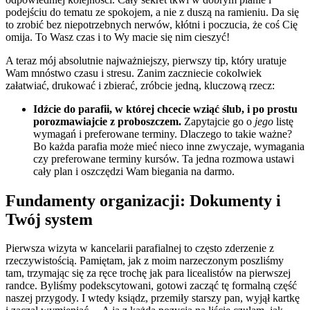
podejściu do tematu ze spokojem, a nie z duszą na ramieniu. Da się
to zrobić bez niepotrzebnych nerwów, kłótni i poczucia, że coś Cię
omija. To Wasz czas i to Wy macie się nim cieszyć!
A teraz mój absolutnie najważniejszy, pierwszy tip, który uratuje
Wam mnóstwo czasu i stresu. Zanim zaczniecie cokolwiek
załatwiać, drukować i zbierać, zróbcie jedną, kluczową rzecz:
Idźcie do parafii, w której chcecie wziąć ślub, i po prostu
porozmawiajcie z proboszczem.
Zapytajcie go o
jego
listę
wymagań i preferowane terminy. Dlaczego to takie ważne?
Bo każda parafia może mieć nieco inne zwyczaje, wymagania
czy preferowane terminy kursów. Ta jedna rozmowa ustawi
cały plan i oszczędzi Wam biegania na darmo.
Fundamenty organizacji: Dokumenty i
Twój system
Pierwsza wizyta w kancelarii parafialnej to często zderzenie z
rzeczywistością. Pamiętam, jak z moim narzeczonym poszliśmy
tam, trzymając się za ręce trochę jak para licealistów na pierwszej
randce. Byliśmy podekscytowani, gotowi zacząć tę formalną część
naszej przygody. I wtedy ksiądz, przemiły starszy pan, wyjął kartkę